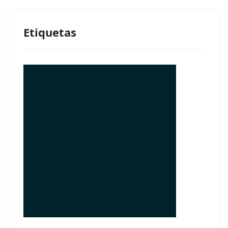
Etiquetas
© Free
Joomla! 3 Modules
- by
VinaGecko.com