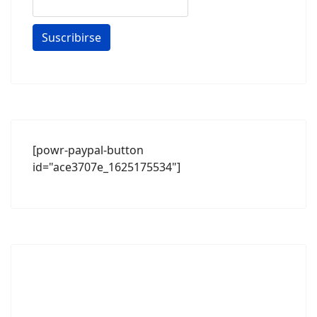
[powr-paypal-button
id="ace3707e_1625175534"]