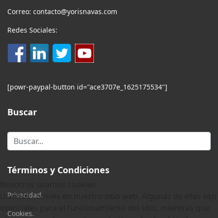
Correo: contacto@yorisnavas.com
Redes Sociales:
[powr-paypal-button id="ace3707e_1625175534"]
Buscar
Buscar...
Términos y Condiciones
Nosotros usamos cookies
Privacidad.
Usamos cookies en nuestro sitio web. Algunas de ellas son
esenciales para el funcionamiento del sitio, mientras que
Cookies.