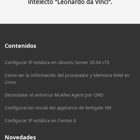
intelecto "Leonardo da Vinci".
Contenidos
Configurar IP estática en Ubuntu Server 20.04 LTS
Como ver la información del procesador y Memoria RAM en
Linux
Desinstalar el antivirus McAfee Agent por CMD
Configuracion inicial del appliance de fortigate VM
Configurar IP estática en Centos 8
Novedades