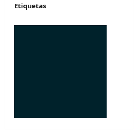
Etiquetas
© Free
Joomla! 3 Modules
- by
VinaGecko.com