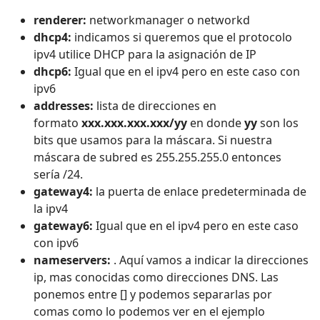
renderer:
networkmanager o networkd
dhcp4:
indicamos si queremos que el protocolo
ipv4 utilice DHCP para la asignación de IP
dhcp6:
Igual que en el ipv4 pero en este caso con
ipv6
addresses:
lista de direcciones en
formato
xxx.xxx.xxx.xxx/yy
en donde
yy
son los
bits que usamos para la máscara. Si nuestra
máscara de subred es 255.255.255.0 entonces
sería /24.
gateway4:
la puerta de enlace predeterminada de
la ipv4
gateway6:
Igual que en el ipv4 pero en este caso
con ipv6
nameservers:
. Aquí vamos a indicar la direcciones
ip, mas conocidas como direcciones DNS. Las
ponemos entre [] y podemos separarlas por
comas como lo podemos ver en el ejemplo