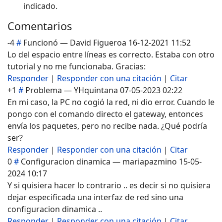
indicado.
Comentarios
-4
#
Funcionó
—
David Figueroa
16-12-2021 11:52
Lo del espacio entre líneas es correcto. Estaba con otro
tutorial y no me funcionaba. Gracias:
Responder
|
Responder con una citación
|
Citar
+1
#
Problema
—
YHquintana
07-05-2023 02:22
En mi caso, la PC no cogió la red, ni dio error. Cuando le
pongo con el comando directo el gateway, entonces
envía los paquetes, pero no recibe nada. ¿Qué podría
ser?
Responder
|
Responder con una citación
|
Citar
0
#
Configuracion dinamica
—
mariapazmino
15-05-
2024 10:17
Y si quisiera hacer lo contrario .. es decir si no quisiera
dejar especificada una interfaz de red sino una
configuracion dinamica ..
Responder
|
Responder con una citación
|
Citar