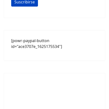
[powr-paypal-button
id="ace3707e_1625175534"]