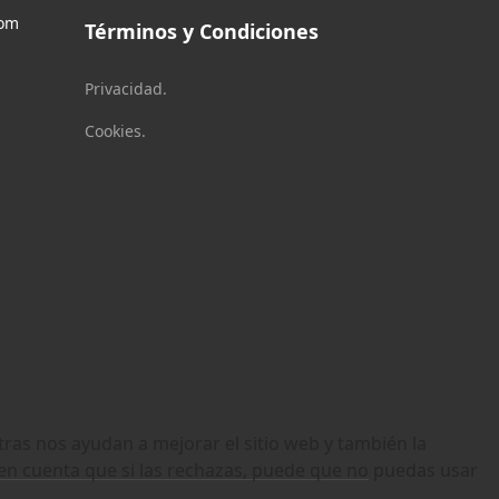
com
Términos y Condiciones
Privacidad.
Cookies.
tras nos ayudan a mejorar el sitio web y también la
n en cuenta que si las rechazas, puede que no puedas usar