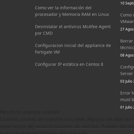
10 Sept
Como ver la información del
procesador y Memoria RAM en Linux
Como i
VMware
Desinstalar el antivirus McAfee Agent
27 Agos
por CMD
Borrar 
Configuracion inicial del appliance de
técnic
fortigate VM
08 Agos
Configurar IP estática en Centos 8
Config
Server
03 Julio
Error 
must b
01 Julio
Nosotros usamos cookies
Usamos cookies en nuestro sitio web. Algunas de ellas son 
experiencia del usuario (cookies de rastreo). Puedes decidi
todas las funcionalidades del sitio web.