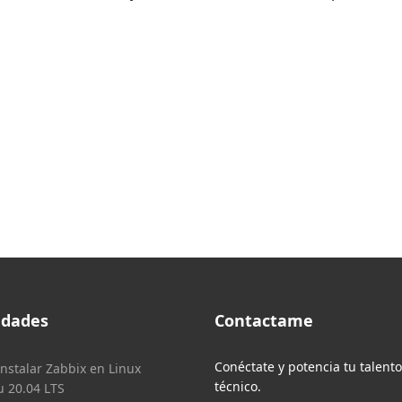
dades
Contactame
Conéctate y potencia tu talento
nstalar Zabbix en Linux
técnico.
 20.04 LTS