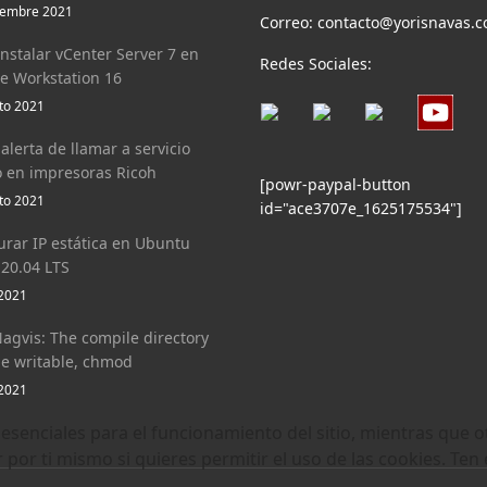
iembre 2021
Correo: contacto@yorisnavas.
nstalar vCenter Server 7 en
Redes Sociales:
 Workstation 16
to 2021
alerta de llamar a servicio
o en impresoras Ricoh
[powr-paypal-button
to 2021
id="ace3707e_1625175534"]
urar IP estática en Ubuntu
 20.04 LTS
 2021
Nagvis: The compile directory
e writable, chmod
 2021
esenciales para el funcionamiento del sitio, mientras que o
r por ti mismo si quieres permitir el uso de las cookies. Te