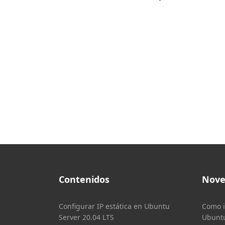
Contenidos
Nove
Configurar IP estática en Ubuntu
Como i
Server 20.04 LTS
Ubuntu