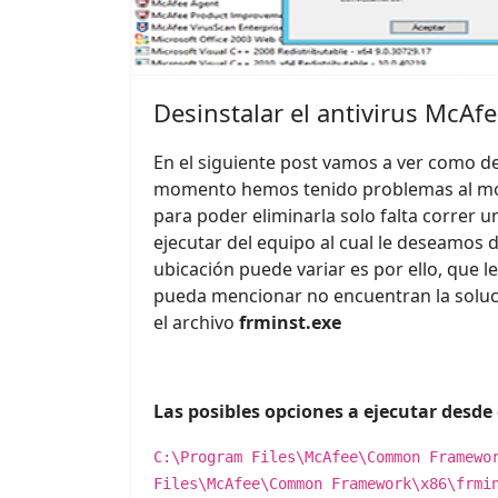
Desinstalar el antivirus McA
En el siguiente post vamos a ver como d
momento hemos tenido problemas al mom
para poder eliminarla solo falta correr
ejecutar del equipo al cual le deseamos d
ubicación puede variar es por ello, que le
pueda mencionar no encuentran la solució
el archivo
frminst.exe
Las posibles opciones a ejecutar desde
C:\Program Files\McAfee\Common Framewo
Files\McAfee\Common Framework\x86\frmi