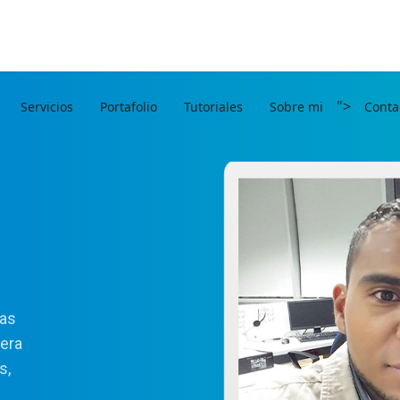
">
Servicios
Portafolio
Tutoriales
Sobre mi
Conta
ras
rera
s,