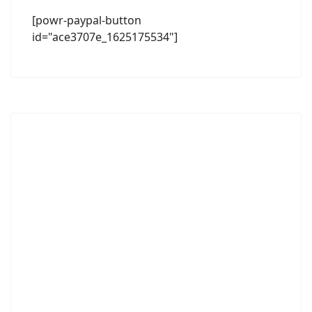
[powr-paypal-button
id="ace3707e_1625175534"]