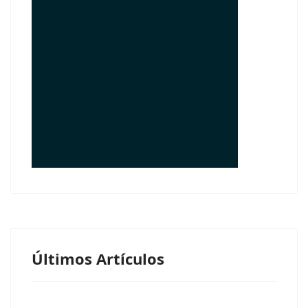
© Free
Joomla! 3 Modules
- by
VinaGecko.com
Últimos Artículos