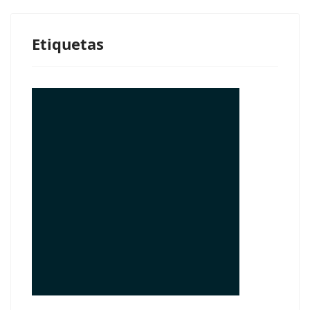
Etiquetas
© Free
Joomla! 3 Modules
- by
VinaGecko.com