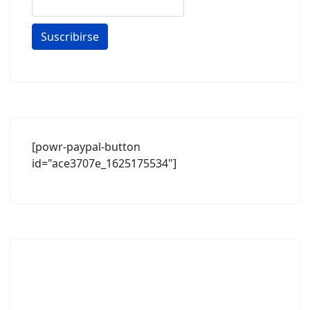
[powr-paypal-button
id="ace3707e_1625175534"]